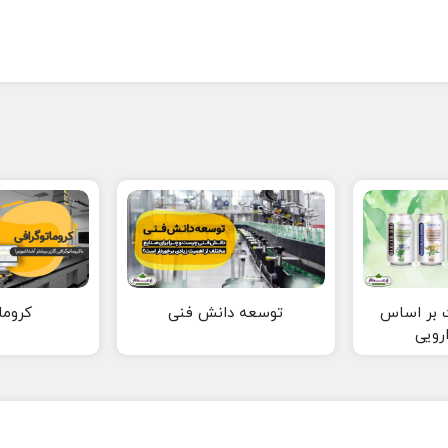
 بر اساس
توسعه دانش فنی
کروما
رویی