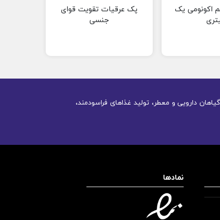
م اکونومی یک
پک عرقیات تقویت قوای
پک ع
یتری
جنسی
یاهان دارویی و معطر، تولید غذاهای فراسودمند،
نمادها