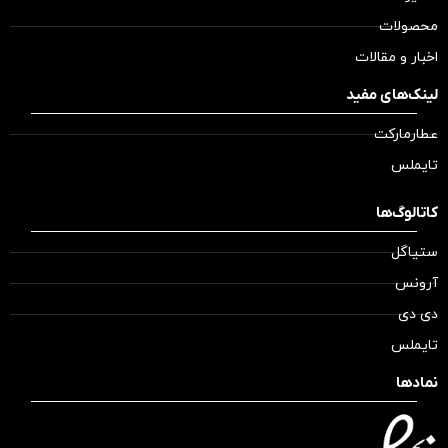
محصولات
اخبار و مقالات
لینک‌های مفید
عطارمارکت
تایملس
کاتالوگ‌ها
ستیاگل
آرونس
دی دی
تایملس
نمادها