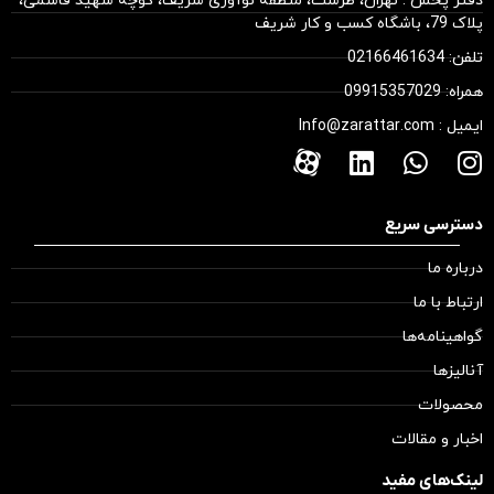
دفتر پخش : تهران، طرشت، منطقه نوآوری شریف، کوچه شهید قاسمی،
پلاک 79، باشگاه کسب و کار شریف
تلفن: 02166461634
همراه: 09915357029
ایمیل : Info@zarattar.com
دسترسی سریع
درباره ما
ارتباط با ما
گواهینامه‌ها
آنالیزها
محصولات
اخبار و مقالات
لینک‌های مفید