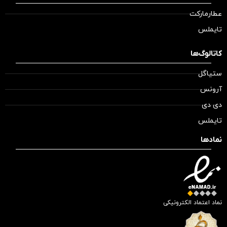
عطارمارکت
تایملس
کاتالوگ‌ها
ستیاگل
آرونس
دی دی
تایملس
نمادها
نماد اعتماد الکترونیکی