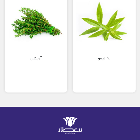
به لیمو
آویشن