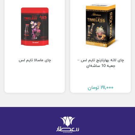
چای لاته بهارنارنج تایم لس –
چای ماسالا تایم لس
جعبه 10 ساشه‌ای
191,000
تومان