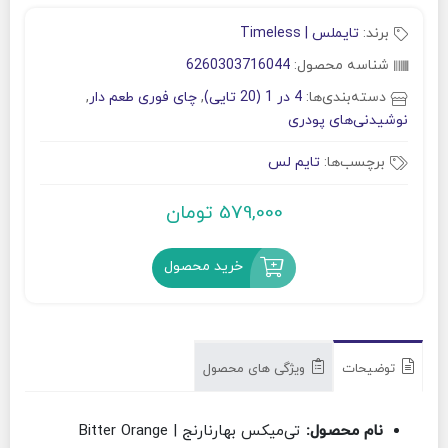
برند:
تایملس | Timeless
شناسه محصول:
6260303716044
دسته‌بندی‌ها:
4 در 1 (20 تایی)
,
چای فوری طعم دار
,
نوشیدنی‌های پودری
برچسب‌ها:
تایم لس
579,000
تومان
خرید محصول
توضیحات
ویژگی های محصول
نام محصول:
تی‌میکس بهارنارنج | Bitter Orange